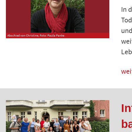
In 
Tod
und
Abschied von Christine, Foto: Paula Panke
wei
Leb
wei
In
b