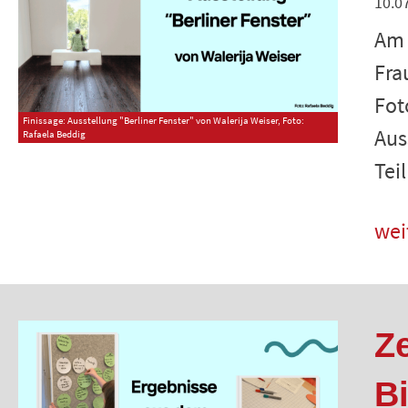
10.0
Am 
Fra
Fot
Finissage: Ausstellung "Berliner Fenster" von Walerija Weiser, Foto:
Aus
Rafaela Beddig
Tei
wei
Z
B