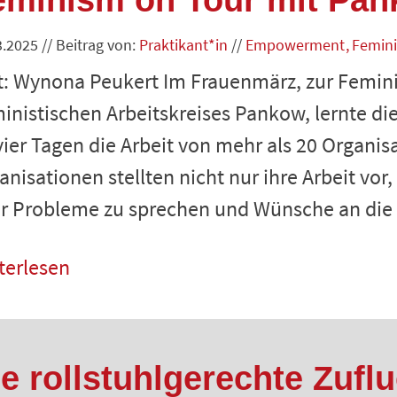
eminism on Tour mit Pan
3.2025
//
Beitrag von:
Praktikant*in
//
Empowerment
Femin
t: Wynona Peukert Im Frauenmärz, zur Femini
inistischen Arbeitskreises Pankow, lernte di
vier Tagen die Arbeit von mehr als 20 Organis
anisationen stellten nicht nur ihre Arbeit vor
r Probleme zu sprechen und Wünsche an die 
terlesen
ie rollstuhlgerechte Zuf