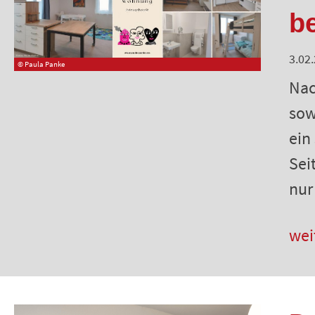
b
3.02
© Paula Panke
Nac
sow
ein
Sei
nur
wei