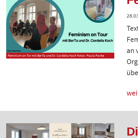
F
28.0
Tex
Fem
an 
Feminism on Tor mit BerTa und Dr. Cordelia Koch Fotos: Paula Panke
Org
übe
wei
D