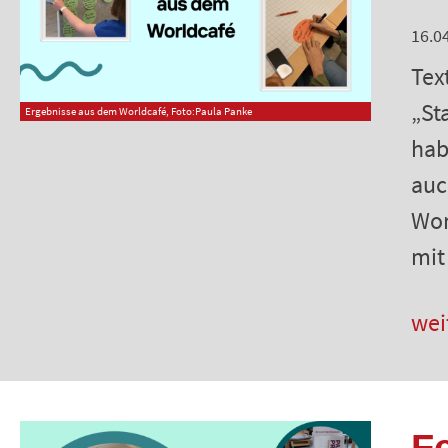
16.0
Tex
„St
Ergebnisse aus dem Worldcafé, Foto:Paula Panke
hab
auc
Wor
mit
wei