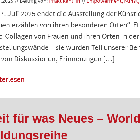
7.2025
//
Beitrag von:
Praktikant*in
//
Empowerment
Kunst
7. Juli 2025 endet die Ausstellung der Künstle
uen erzählen von ihren besonderen Orten“. E
o-Collagen von Frauen und ihren Orten in der 
stellungswände – sie wurden Teil unserer Be
l von Diskussionen, Erinnerungen […]
terlesen
eit für was Neues – Worl
ildungsreihe