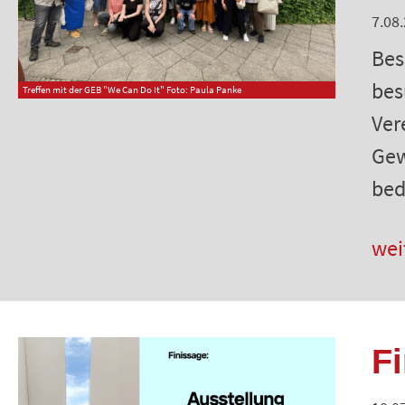
7.08
Bes
bes
Treffen mit der GEB "We Can Do It" Foto: Paula Panke
Ver
Gew
bed
wei
F