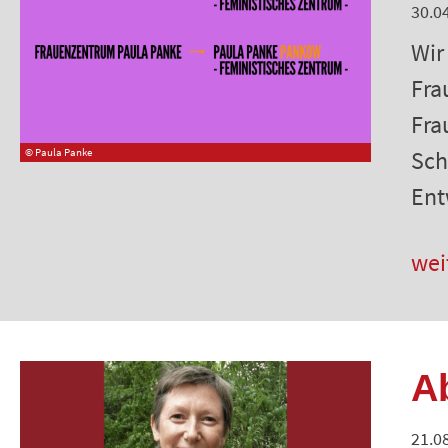
30.0
Wir
Fra
Fra
Sch
© Paula Panke
Ent
wei
A
21.0