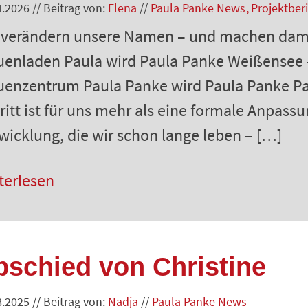
4.2026
//
Beitrag von:
Elena
//
Paula Panke News
Projektber
 verändern unsere Namen – und machen damit 
uenladen Paula wird Paula Panke Weißensee
uenzentrum Paula Panke wird Paula Panke P
ritt ist für uns mehr als eine formale Anpassu
wicklung, die wir schon lange leben – […]
terlesen
bschied von Christine
8.2025
//
Beitrag von:
Nadja
//
Paula Panke News