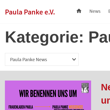
Skip
Paula Panke e.V.
News
to
content
Kategorie:
Pa
N
u