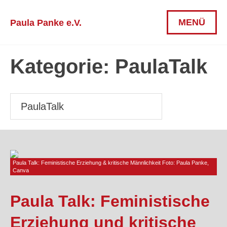
Skip
to
MENÜ
Paula Panke e.V.
content
Kategorie:
PaulaTalk
Paula Talk: Feministische Erziehung & kritische Männlichkeit Foto: Paula Panke,
Canva
Paula Talk: Feministische
Erziehung und kritische