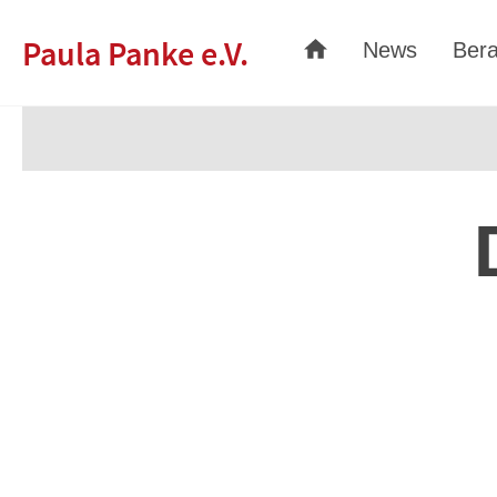
Paula Panke e.V.
News
Bera