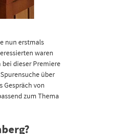
ie nun erstmals
teressierten waren
m bei dieser Premiere
er Spurensuche über
s Gespräch von
p passend zum Thema
nberg?