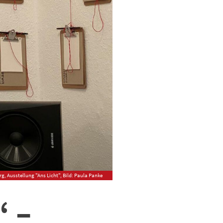
, Ausstellung "Ans Licht", Bild: Paula Panke
“ –