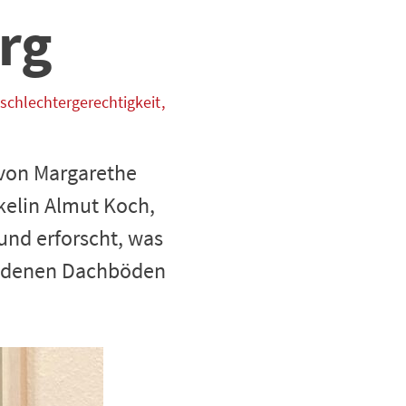
rg
schlechtergerechtigkeit
 von Margarethe
kelin Almut Koch,
und erforscht, was
hiedenen Dachböden