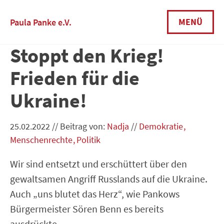
Skip
to
MENÜ
Paula Panke e.V.
content
Stoppt den Krieg!
Frieden für die
Ukraine!
25.02.2022
//
Beitrag von:
Nadja
//
Demokratie
Menschenrechte
Politik
Wir sind entsetzt und erschüttert über den
gewaltsamen Angriff Russlands auf die Ukraine.
Auch „uns blutet das Herz“, wie Pankows
Bürgermeister Sören Benn es bereits
ausdrückte.