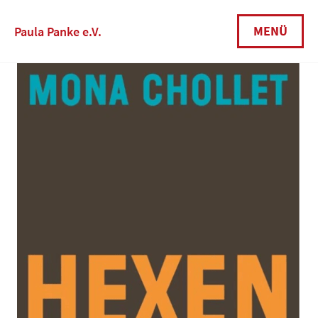
Skip
to
MENÜ
Paula Panke e.V.
content