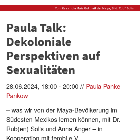
Yum Kaax` die Mais Gottheit der Maya, Bild: Rub* Solis
Paula Talk:
Dekoloniale
Perspektiven auf
Sexualitäten
28.06.2024, 18:00 - 20:00 //
Paula Panke
Pankow
– was wir von der Maya-Bevölkerung im
Südosten Mexikos lernen können, mit Dr.
Rub(en) Solis und Anna Anger – in
Kooperation mit fembi e.V.