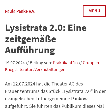
Skip
to
MENÜ
Paula Panke e.V.
content
Lysistrata 2.0: Eine
zeitgemäße
Aufführung
19.07.2024
//
Beitrag von:
Praktikant*in
//
Gruppen
Krieg
Literatur
Veranstaltungen
Am 12.07.2024 hat die Theater AG des
Frauenzentrums das Stück „Lysistrata 2.0“ in der
evangelischen Luthergemeinde Pankow
aufgeführt. Sie führten das Publikum dieses Mal