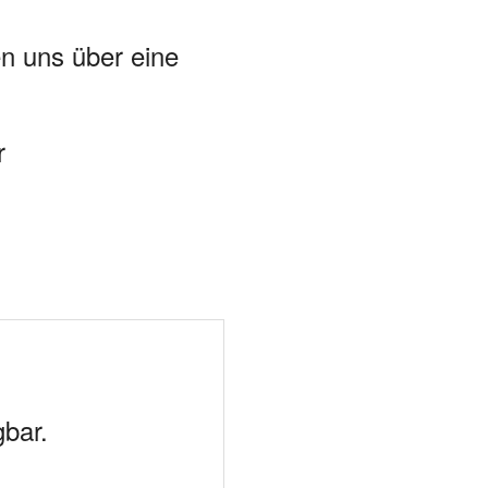
en uns über eine
r
gbar.