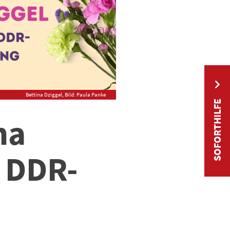
Bettina Dziggel, Bild: Paula Panke
SOFORTHILFE
na
r DDR-