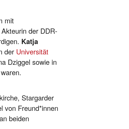
m mit
 Akteurin der DDR-
rdigen.
Katja
n der
Universität
na Dziggel sowie in
 waren.
kirche, Stargarder
gel von Freund*innen
 an beiden