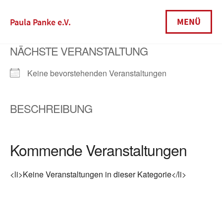
Skip
to
MENÜ
Paula Panke e.V.
content
NÄCHSTE VERANSTALTUNG
Keine bevorstehenden Veranstaltungen
BESCHREIBUNG
Kommende Veranstaltungen
<li>Keine Veranstaltungen in dieser Kategorie</li>