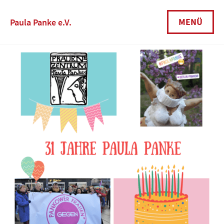
Skip
to
MENÜ
Paula Panke e.V.
content