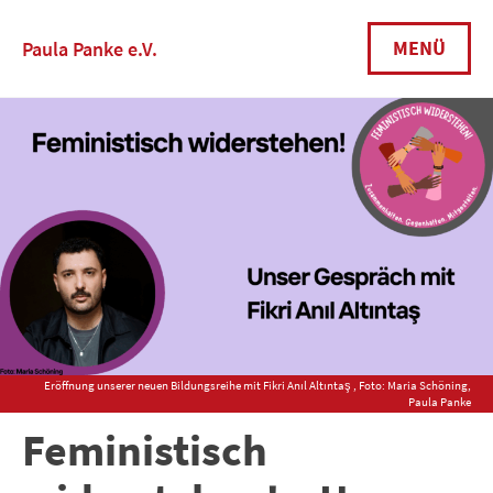
MENÜ
Paula Panke e.V.
Eröffnung unserer neuen Bildungsreihe mit Fikri Anıl Altıntaş , Foto: Maria Schöning,
Paula Panke
Feministisch