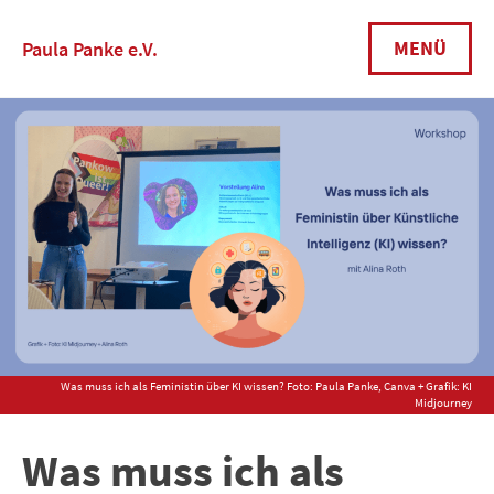
Skip
to
MENÜ
Paula Panke e.V.
content
Was muss ich als Feministin über KI wissen? Foto: Paula Panke, Canva + Grafik: KI
Midjourney
Was muss ich als