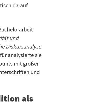
tisch darauf
Bachelorarbeit
ität und
che Diskursanalyse
für analysierte sie
ounts mit großer
nterschriften und
ition als