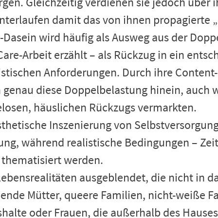
gen. Gleichzeitig verdienen sie jedoch über 
nterlaufen damit das von ihnen propagierte 
e-Dasein wird häufig als Ausweg aus der Dop
are-Arbeit erzählt – als Rückzug in ein ents
listischen Anforderungen. Durch ihre Content
n genau diese Doppelbelastung hinein, auch 
elosen, häuslichen Rückzugs vermarkten.
thetische Inszenierung von Selbstversorgun
ng, während realistische Bedingungen – Zeit
thematisiert werden.
bensrealitäten ausgeblendet, die nicht in das
hende Mütter, queere Familien, nicht-weiße Fa
shalte oder Frauen, die außerhalb des Hause