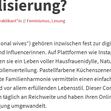
lisierung?
raktikant*in
//
Feminismus
Lesung
tional wives“) gehören inzwischen fest zur dig
d Influencerinnen. Auf Plattformen wie Inst
n sie ein Leben voller Hausfrauenidylle, Na
Rollenverteilung. Pastellfarbene Küchenszen
te Familienharmonie vermitteln einen einfac
d vor allem erfüllenden Lebensstil. Dieser C
täglich an Reichweite und haben ihren Online
ung umgewandelt.