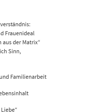
tverständnis:
nd Frauenideal
h aus der Matrix“
ich Sinn,
und Familienarbeit
Lebensinhalt
 Liebe“