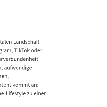
italen Landschaft
agram, TikTok oder
turverbundenheit
en, aufwendige
hen,
ontent kommt an:
-Lifestyle zu einer