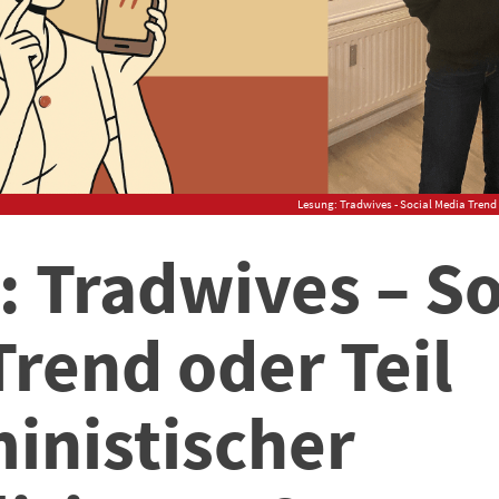
Lesung: Tradwives - Social Media Trend 
 Tradwives – So
rend oder Teil
inistischer