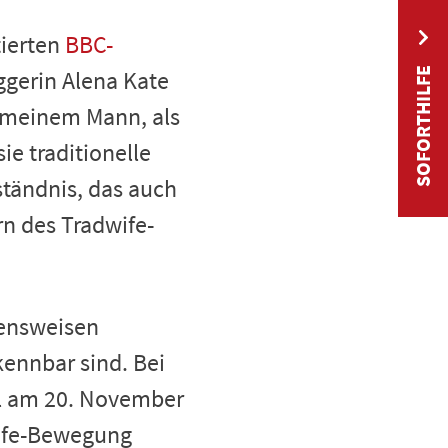
tierten
BBC-
ggerin Alena Kate
SOFORTHILFE
h meinem Mann, als
ie traditionelle
rständnis, das auch
rn des Tradwife-
bensweisen
kennbar sind. Bei
l am 20. November
wife-Bewegung