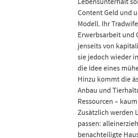
Lebensunterhalt sor
Content Geld und u
Modell. Ihr Tradwif
Erwerbsarbeit und C
jenseits von kapita
sie jedoch wieder i
die Idee eines müh
Hinzu kommt die äs
Anbau und Tierhaltu
Ressourcen – kaum 
Zusätzlich werden Le
passen: alleinerzie
benachteiligte Hau