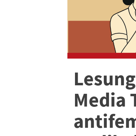
Lesung:
Media T
antifem