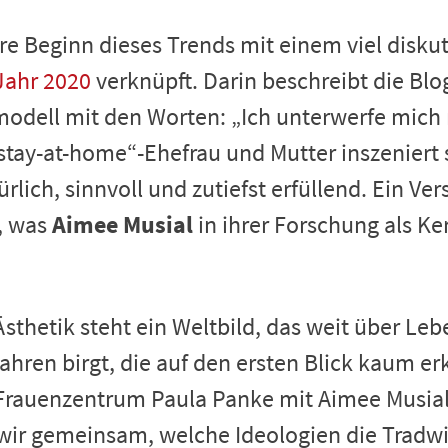
are Beginn dieses Trends mit einem viel disku
Jahr 2020
verknüpft. Darin beschreibt die Blo
nmodell mit den Worten: „Ich unterwerfe mic
„stay-at-home“-Ehefrau und Mutter inszeniert s
ürlich, sinnvoll und zutiefst erfüllend. Ein Ve
, was
Aimee Musial
in ihrer Forschung als Ke
Ästhetik steht ein Weltbild, das weit über Le
hren birgt, die auf den ersten Blick kaum er
 Frauenzentrum Paula Panke mit Aimee Musia
wir gemeinsam, welche Ideologien die Trad