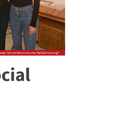
oder Teil antifeministischer Radikalisierung?
cial