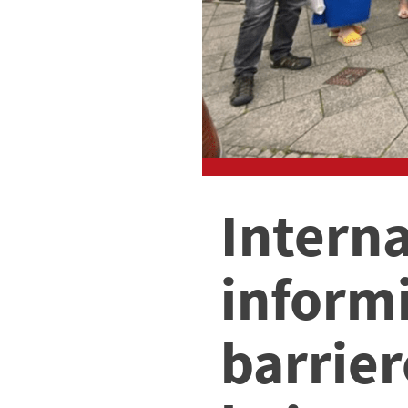
Intern
informi
barrie