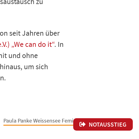
nsaustausch zu
hon seit Jahren über
V.) „We can do it“
. In
mit und ohne
hinaus, um sich
n.
Paula Panke Weissensee Feministisches Zentrum
NOTAUSSTIEG