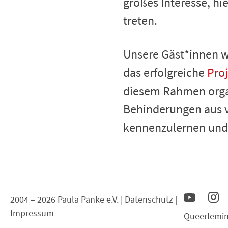
großes Interesse, hi
treten.
Unsere Gäst*innen wa
das erfolgreiche
Proj
diesem Rahmen organ
Behinderungen aus v
kennenzulernen und 
2004 – 2026 Paula Panke e.V. |
Datenschutz
|
Impressum
Queerfemin