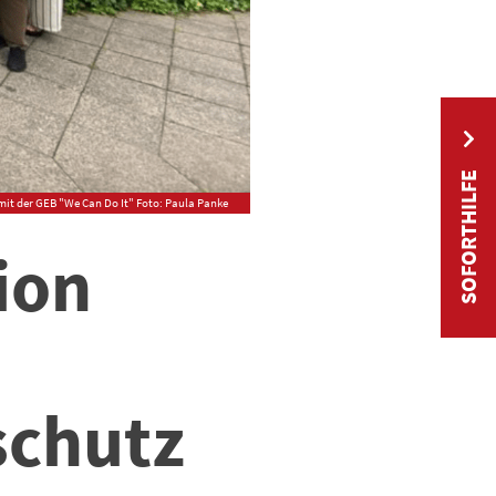
SOFORTHILFE
 mit der GEB "We Can Do It" Foto: Paula Panke
ion
schutz