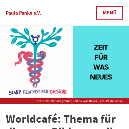
Skip
to
MENÜ
Paula Panke e.V.
content
stark feministisch gesund; Zeit für was Neues (Foto: Paula Panke)
Worldcafé: Thema für