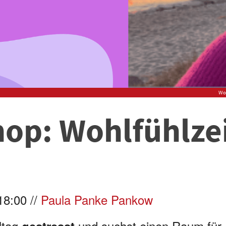
Wor
op: Wohlfühlzei
18:00 //
Paula Panke Pankow
lltag
und suchst einen Raum fü