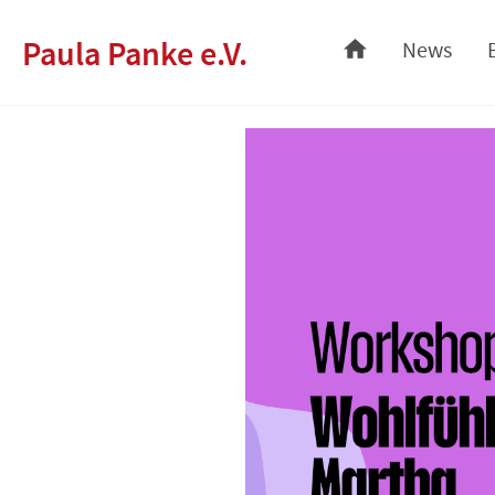
Skip
Paula Panke e.V.
News
to
content