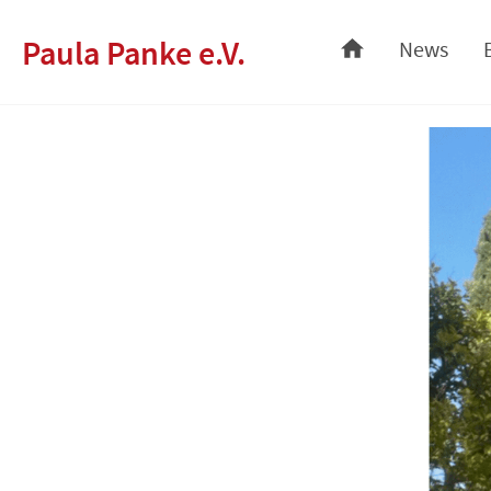
Skip
Paula Panke e.V.
News
to
content