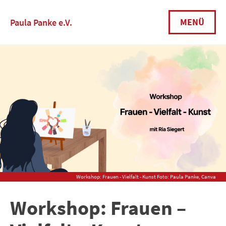
Skip
to
MENÜ
Paula Panke e.V.
content
Workshop: Frauen - Vielfalt - Kunst Foto: Paula Panke, Canva
Workshop: Frauen –