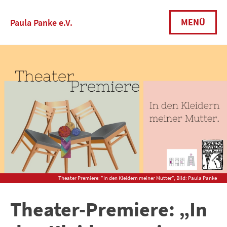
Skip
to
MENÜ
Paula Panke e.V.
content
Theater Premiere: "In den Kleidern meiner Mutter", Bild: Paula Panke
Theater-Premiere: „In