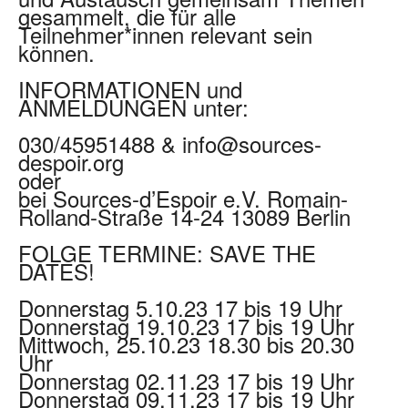
gesammelt, die für alle
Teilnehmer*innen relevant sein
können.
INFORMATIONEN und
ANMELDUNGEN unter:
030/45951488 & info@sources-
despoir.org
oder
bei Sources-d’Espoir e.V. Romain-
Rolland-Straße 14-24 13089 Berlin
FOLGE TERMINE: SAVE THE
DATES!
Donnerstag 5.10.23 17 bis 19 Uhr
Donnerstag 19.10.23 17 bis 19 Uhr
Mittwoch, 25.10.23 18.30 bis 20.30
Uhr
Donnerstag 02.11.23 17 bis 19 Uhr
Donnerstag 09.11.23 17 bis 19 Uhr