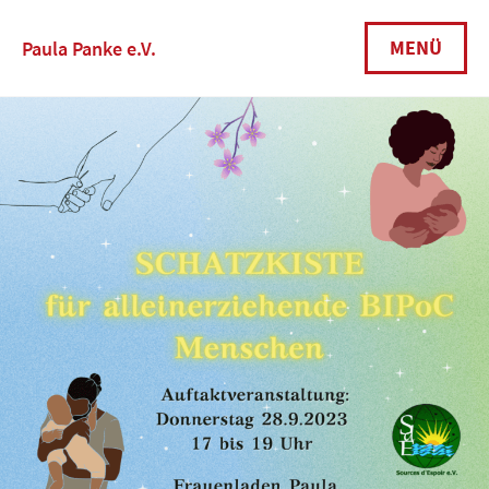
Skip
to
MENÜ
Paula Panke e.V.
content