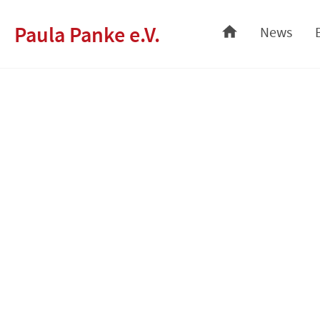
Skip
Paula Panke e.V.
News
to
content