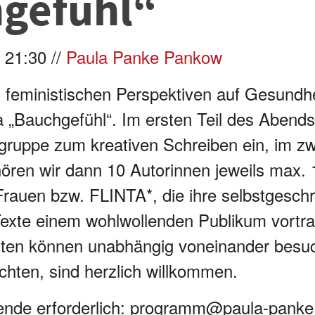
gefühl“
 21:30 //
Paula Panke Pankow
 feministischen Perspektiven auf Gesundhe
„Bauchgefühl“. Im ersten Teil des Abends
gruppe zum kreativen Schreiben ein, im zwe
hören wir dann 10 Autorinnen jeweils max.
e Frauen bzw. FLINTA*, die ihre selbstgesch
 Texte einem wohlwollenden Publikum vortr
ten können unabhängig voneinander besuch
chten, sind herzlich willkommen.
ende erforderlich: programm@paula-panke