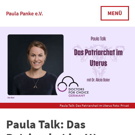
Skip
to
MENÜ
Paula Panke e.V.
content
Paula Talk: Das Patriarchat im Uterus Foto: Privat
Paula Talk: Das