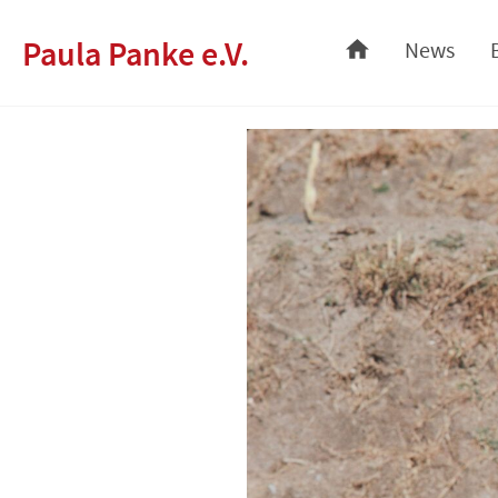
Skip
Paula Panke e.V.
News
to
content