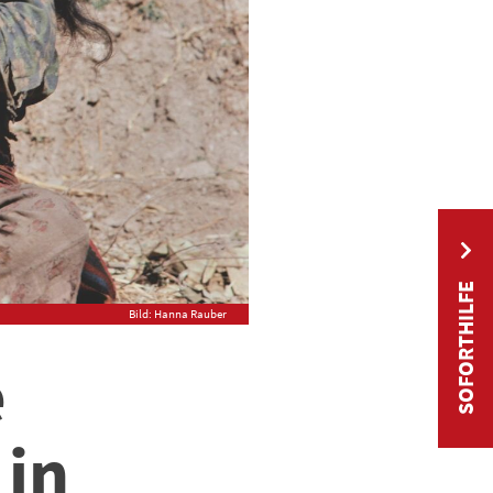
SOFORTHILFE
Bild: Hanna Rauber
e
in