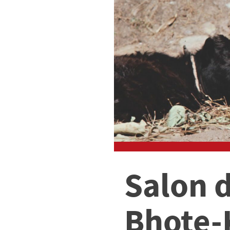
Salon 
Bhote-