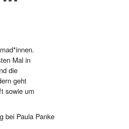
omad*innen.
ten Mal in
nd die
dern geht
ft sowie um
og
bei Paula Panke